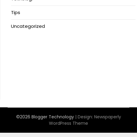
Tips
Uncategorized
Anoboy
MerahPutih88
Situs Slot Online Terpercaya
MerahPutih88
Anichin
https://motorbalap.id/
Okekios
©2026 Blogger Technology
| Design:
Newspaperly
WordPress Theme