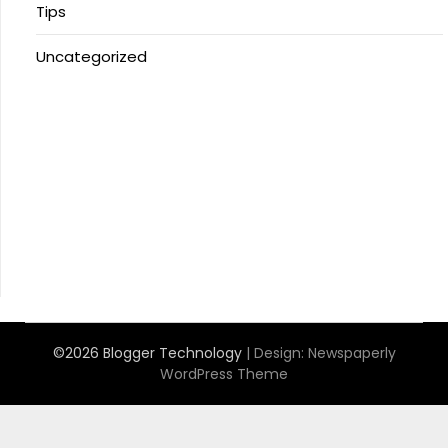
Tips
Uncategorized
Anoboy
MerahPutih88
Situs Slot Online Terpercaya
MerahPutih88
Anichin
https://motorbalap.id/
Okekios
©2026 Blogger Technology
| Design:
Newspaperly
WordPress Theme