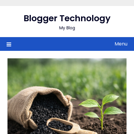
Skip
to
Blogger Technology
content
My Blog
Menu