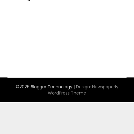
Anoboy
MerahPutih88
Situs Slot Online Terpercaya
MerahPutih88
Anichin
https://motorbalap.id/
Okekios
©2026 Blogger Technology
| Design:
Newspaperly
WordPress Theme